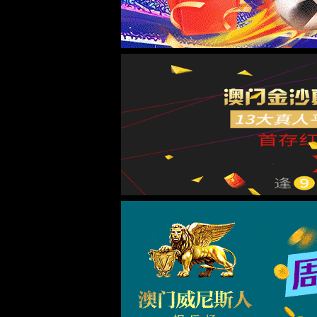
网站首页
关于yl23455永利集团