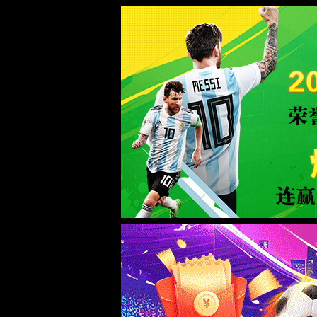
中国·yl23455永利集团|官方网站-B